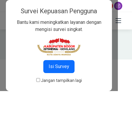
(021)
Jadwal shalat hari ini:
Subuh 04:45
,
Dzuhur 12:02
,
8756565
Survei Kepuasan Pengguna
Bantu kami meningkatkan layanan dengan
mengisi survei singkat.
404
Beranda
404
Isi Survey
Jangan tampilkan lagi