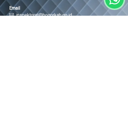
Email
inspektorat@bogorkab.go.id
Link Cepat
Portal Bogorkab
Portal Diskominfo
Tentang Kami
Berita
© 2026 All Rights Reserved .
Dinas Komunikasi dan
Informatika