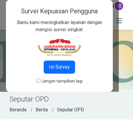
(021)
hur 12:02
,
Ashar 15:23
,
Maghrib 17:58
,
Isya 19:09
8756565
Survei Kepuasan Pengguna
Bantu kami meningkatkan layanan dengan
mengisi survei singkat.
Isi Survey
Jangan tampilkan lagi
Seputar OPD
Beranda
Berita
Seputar OPD