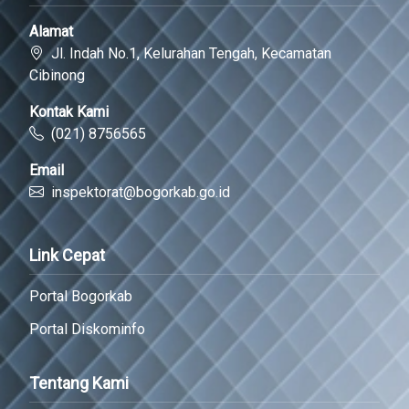
Alamat
Jl. Indah No.1, Kelurahan Tengah, Kecamatan
Cibinong
Kontak Kami
(021) 8756565
Email
inspektorat@bogorkab.go.id
Link Cepat
Portal Bogorkab
Portal Diskominfo
Tentang Kami